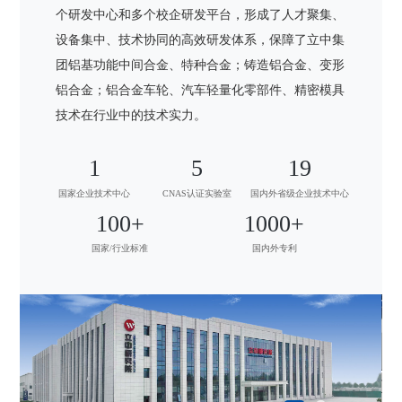
个研发中心和多个校企研发平台，形成了人才聚集、
设备集中、技术协同的高效研发体系，保障了立中集
团铝基功能中间合金、特种合金；铸造铝合金、变形
铝合金；铝合金车轮、汽车轻量化零部件、精密模具
技术在行业中的技术实力。
1
5
19
国家企业技术中心
CNAS认证实验室
国内外省级企业技术中心
100
+
1000
+
国家/行业标准
国内外专利