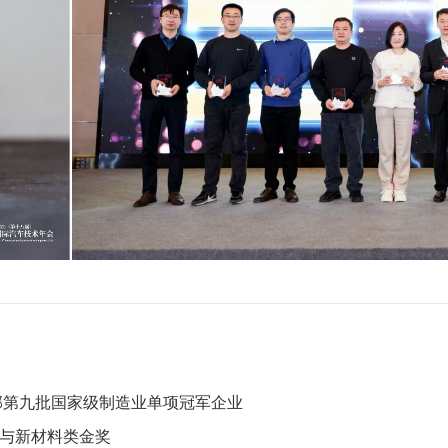
部第九批国家级制造业单项冠军企业
化与新材料类金奖