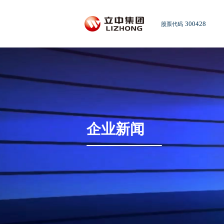
300428
股票代码
企业新闻