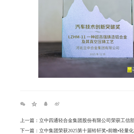
上一篇：立中四通轻合金集团股份有限公司荣获工信
下一篇：立中集团荣获2025第十届铃轩奖•前瞻•轻量