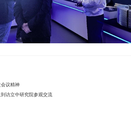
次会议精神
生到访立中研究院参观交流