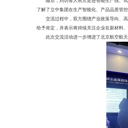
随后，到访客人依次走进智能生产线、试
了解了立中集团在生产智能化、产品品质管控
交流过程中，双方围绕产业政策导向、高
给予肯定，并表示将持续关注企业在新材料、
此次交流活动进一步增进了北京航空航天