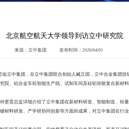
北京航空航天大学领导到访立中研究院
来源：立中集团
发布时间：2026/04/01
人莅临立中集团，在立中集团联合创始人臧立国，立中合金集团技
究院、铝合金车轮智能生产线、试制车间及硅铝弥散复合新材料
何更雷总监详细介绍了立中集团在新材料研发、智能制造、轻量
键材料研发、产学研协同创新等方面的成果，对立中集团在行业