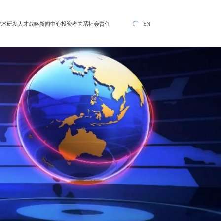
技术研发
人才战略
新闻中心
投资者关系
社会责任
EN